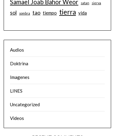
Samael Joab Bahor Weor
satan
sierva
tierra
sol
tao
tiempo
vida
sombra
Audios
Doktrina
Imagenes
LINES
Uncategorized
Videos