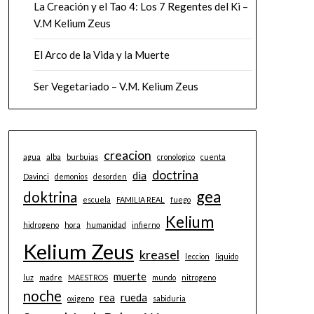
La Creación y el Tao 4: Los 7 Regentes del Ki –
V.M Kelium Zeus
El Arco de la Vida y la Muerte
Ser Vegetariado – V.M. Kelium Zeus
creacion
agua
alba
burbujas
cronologico
cuenta
doctrina
dia
Davinci
demonios
desorden
gea
doktrina
escuela
FAMILIA REAL
fuego
Kelium
hidrogeno
hora
humanidad
infierno
Kelium Zeus
kreasel
leccion
liquido
muerte
luz
madre
MAESTROS
mundo
nitrogeno
noche
rea
rueda
oxigeno
sabiduria