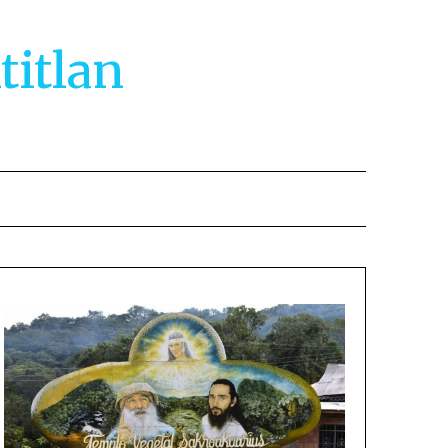
titlan
2