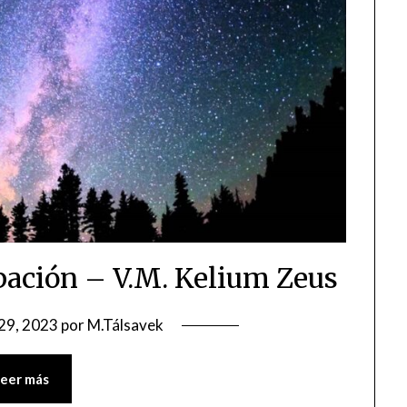
pación – V.M. Kelium Zeus
 29, 2023
por
M.Tálsavek
Leer más