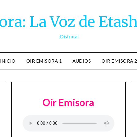
ra: La Voz de Etash
¡Disfruta!
INICIO
OIR EMISORA 1
AUDIOS
OIR EMISORA 
Oír Emisora