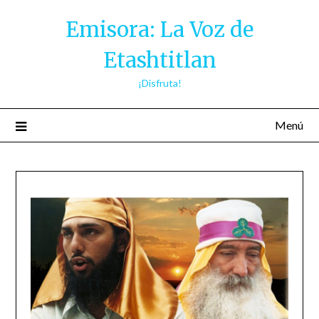
Saltar
Emisora: La Voz de
al
contenido
Etashtitlan
¡Disfruta!
Menú