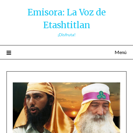
Saltar
Emisora: La Voz de
al
contenido
Etashtitlan
¡Disfruta!
Menú