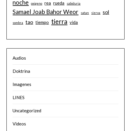
noche
rea
rueda
oxigeno
sabiduria
Samael Joab Bahor Weor
sol
satan
sierva
tierra
tao
tiempo
vida
sombra
Audios
Doktrina
Imagenes
LINES
Uncategorized
Videos