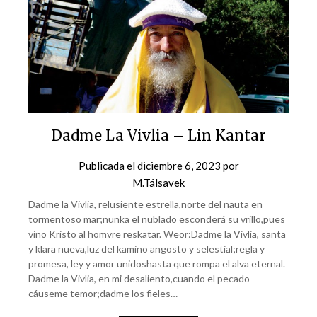
Dadme La Vivlia – Lin Kantar
Publicada el
diciembre 6, 2023
por
M.Tálsavek
Dadme la Vivlia, relusiente estrella,norte del nauta en
tormentoso mar;nunka el nublado esconderá su vrillo,pues
vino Kristo al homvre reskatar. Weor:Dadme la Vivlia, santa
y klara nueva,luz del kamino angosto y selestial;regla y
promesa, ley y amor unidoshasta que rompa el alva eternal.
Dadme la Vivlia, en mi desaliento,cuando el pecado
cáuseme temor;dadme los fieles…