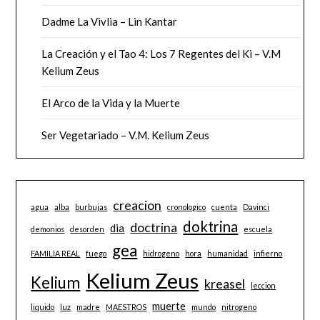
Dadme La Vivlia – Lin Kantar
La Creación y el Tao 4: Los 7 Regentes del Ki – V.M
Kelium Zeus
El Arco de la Vida y la Muerte
Ser Vegetariado – V.M. Kelium Zeus
creacion
agua
alba
burbujas
cronologico
cuenta
Davinci
doktrina
doctrina
dia
demonios
desorden
escuela
gea
FAMILIA REAL
fuego
hidrogeno
hora
humanidad
infierno
Kelium Zeus
Kelium
kreasel
leccion
muerte
liquido
luz
madre
MAESTROS
mundo
nitrogeno