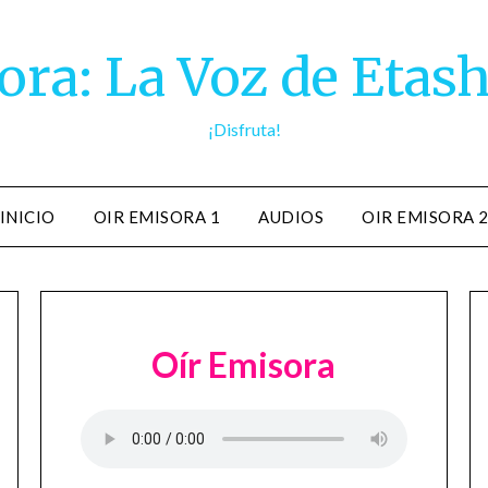
ra: La Voz de Etash
¡Disfruta!
INICIO
OIR EMISORA 1
AUDIOS
OIR EMISORA 
Oír Emisora