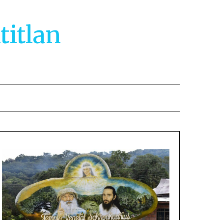
titlan
2