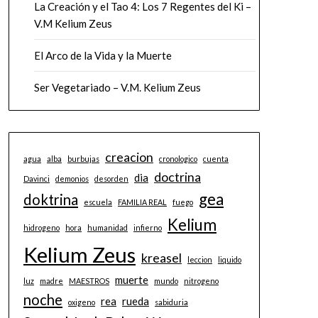
La Creación y el Tao 4: Los 7 Regentes del Ki –
V.M Kelium Zeus
El Arco de la Vida y la Muerte
Ser Vegetariado – V.M. Kelium Zeus
creacion
agua
alba
burbujas
cronologico
cuenta
doctrina
dia
Davinci
demonios
desorden
gea
doktrina
escuela
FAMILIA REAL
fuego
Kelium
hidrogeno
hora
humanidad
infierno
Kelium Zeus
kreasel
leccion
liquido
muerte
luz
madre
MAESTROS
mundo
nitrogeno
noche
rea
rueda
oxigeno
sabiduria