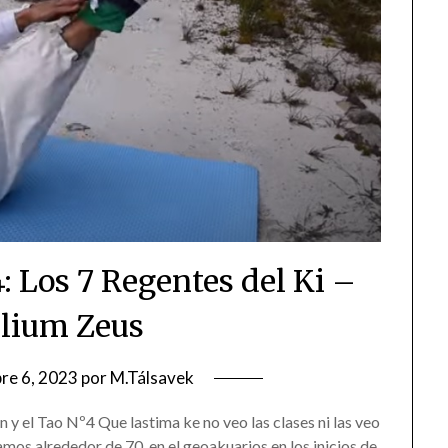
4: Los 7 Regentes del Ki –
lium Zeus
re 6, 2023
por
M.Tálsavek
 el Tao Nº4 Que lastima ke no veo las clases ni las veo
amos alrededor de 70 en el geoakuarios en los inicios de