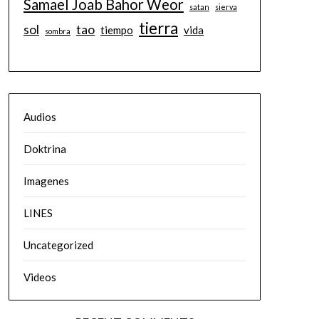
Samael Joab Bahor Weor
satan
sierva
tierra
sol
tao
tiempo
vida
sombra
Audios
Doktrina
Imagenes
LINES
Uncategorized
Videos