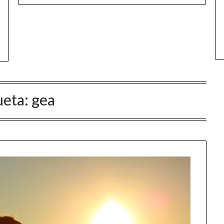
ueta:
gea