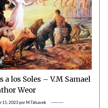
s a los Soles – V.M Samael
athor Weor
e 15, 2023
por
M.Tálsavek