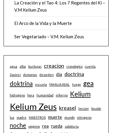
La Creación y el Tao 4: Los 7 Regentes del Ki –
V.M Kelium Zeus
El Arco de la Vida y la Muerte
Ser Vegetariado – V.M. Kelium Zeus
creacion
agua
alba
burbujas
cronologico
cuenta
doctrina
dia
Davinci
demonios
desorden
gea
doktrina
escuela
FAMILIA REAL
fuego
Kelium
hidrogeno
hora
humanidad
infierno
Kelium Zeus
kreasel
leccion
liquido
muerte
luz
madre
MAESTROS
mundo
nitrogeno
noche
rea
rueda
oxigeno
sabiduria