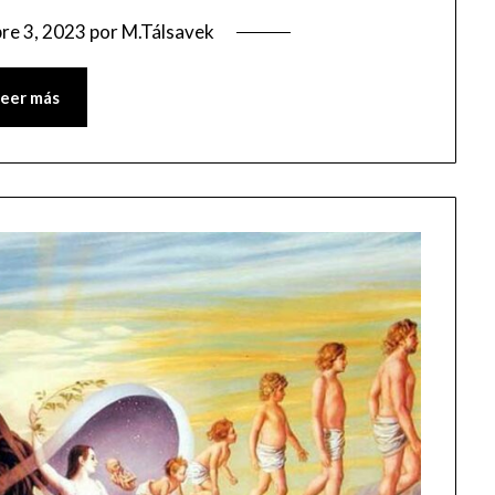
re 3, 2023
por
M.Tálsavek
Leer más