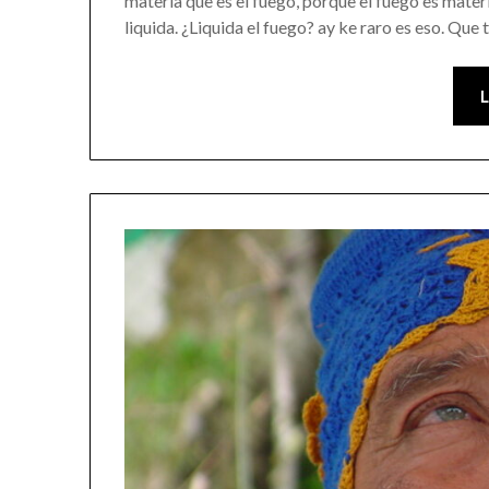
materia que es el fuego, porque el fuego es materi
liquida. ¿Liquida el fuego? ay ke raro es eso. Que 