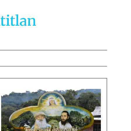
titlan
2