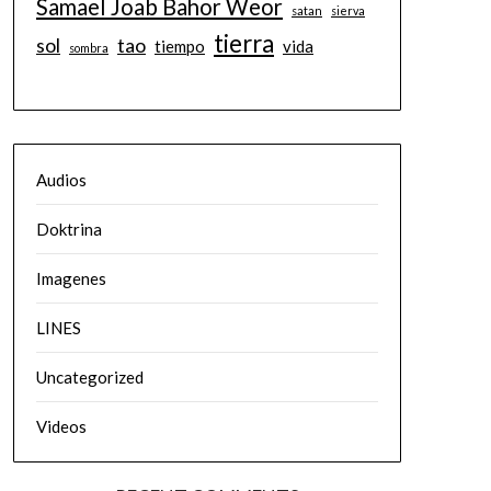
Samael Joab Bahor Weor
satan
sierva
tierra
sol
tao
tiempo
vida
sombra
Audios
Doktrina
Imagenes
LINES
Uncategorized
Videos