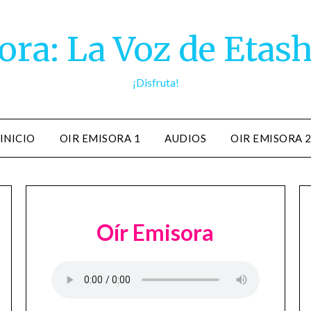
ra: La Voz de Etash
¡Disfruta!
INICIO
OIR EMISORA 1
AUDIOS
OIR EMISORA 
Oír Emisora