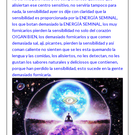
alisiertan ese centro sensitivo, no serviría tampoco para
nada, la sensibilidad ayer os dije con claridad que la
sensibilidad es proporcionada por la ENERGÍA SEMINAL,
los que botan demasiado la ENERGÍA SEMINAL, los muy
fornicarios pierden la sensibilidad no solo del corazón
OIGAN BIEN, los demasiado fornicarios y que comen
demasiada sal, ají, picantes, pierden la sensibilidad y así
coman caliente no sienten que se les esta quemando la
lengua y las comidas, los alisiertos, no les detectan, no les
gustan los sabores naturales y deliciosos que contienen,
porque han perdido la sensibilidad, esto sucede en la gente
demasiado fornicaria.