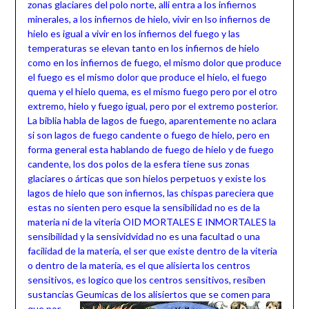
zonas glaciares del polo norte, alli entra a los infiernos
minerales, a los infiernos de hielo, vivir en lso infiernos de
hielo es igual a vivir en los infiernos del fuego y las
temperaturas se elevan tanto en los infiernos de hielo
como en los infiernos de fuego, el mismo dolor que produce
el fuego es el mismo dolor que produce el hielo, el fuego
quema y el hielo quema, es el mismo fuego pero por el otro
extremo, hielo y fuego igual, pero por el extremo posterior.
La biblia habla de lagos de fuego, aparentemente no aclara
si son lagos de fuego candente o fuego de hielo, pero en
forma general esta hablando de fuego de hielo y de fuego
candente, los dos polos de la esfera tiene sus zonas
glaciares o árticas que son hielos perpetuos y existe los
lagos de hielo que son infiernos, las chispas pareciera que
estas no sienten pero esque la sensibilidad no es de la
materia ni de la viteria OID MORTALES E INMORTALES la
sensibilidad y la sensividvidad no es una facultad o una
facilidad de la matería, el ser que existe dentro de la viteria
o dentro de la materia, es el que alisierta los centros
sensitivos, es logico que los centros sensitivos, resiben
sustancias
Geumicas de los alisiertos que se comen para
que por