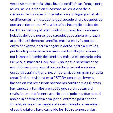
veces se muere en la cama, bueno en distintas formas pero
asi es , asi es la vida en el cosmos, asi es la vida de la
criaturas de los seres, tomar viteria en un lugar y en el otro
en diferentes formas, bueno que sucede ahora después de
que una criatura que vino a la esfera incumplió el ciclo de
los 108 retornos y el ultimo retorno fue en las zonas mas
heladas del polo norte, que sucede; pues ahora empieza a
atornillar a el derecho, sencillo, entro a el revés porque
entro por karma, entro a pagar un delito, entro a el revés,
por la cola, por la parte posterior del tornillo, por el área o
por la zona posterior del tornillo y entro a el contrario, mira
OIGAN, el maestro HARINREK no, no fue sencillamente
escupido asi porque un Arkangel lo quiso botar de una
escupida aqui a la tierra, no, el fue enviado, un gran ser de la
creación fue enviado a esta ESFERA con estas leyes y
basado en esa ley fueron hechos los tornillos y las tuercas,
hay tuercas y tornillos a el revés que se enroscan a el
revés, bueno están enroscando por el polo sur, ósea por el
ano de la esfera, por la cola, por el extremo posterior del
tornillo, están enroscando a el revés, cuando la persona o
el ser, la criatura haya cumplido los 108 retornos, en las