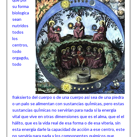
su forma
biologica
sean
nutridos
todos
los
centros,
todo
orgagdu,
todo
fraksierto del cuerpo o de una cuerpo así sea de una piedra
o un palo se alimentan con sustancias quÍmicas, pero estas
sustancias quÍmicas no servirían para nada si la energia
vital que vive en otras dimensiones que es el alma, que el el
hálito, que es la vida real de esa forma o de esa viteria, sin
esta energía darle la capacidad de acción a ese centro, este
no serviría para nada y los componentes químicos que