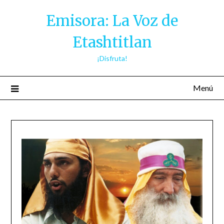
Saltar
Emisora: La Voz de
al
contenido
Etashtitlan
¡Disfruta!
Menú