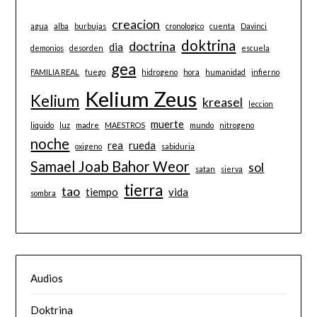
creacion
agua
alba
burbujas
cronologico
cuenta
Davinci
doktrina
doctrina
dia
demonios
desorden
escuela
gea
FAMILIA REAL
fuego
hidrogeno
hora
humanidad
infierno
Kelium Zeus
Kelium
kreasel
leccion
muerte
liquido
luz
madre
MAESTROS
mundo
nitrogeno
noche
rea
rueda
oxigeno
sabiduria
Samael Joab Bahor Weor
sol
satan
sierva
tierra
tao
tiempo
vida
sombra
Audios
Doktrina