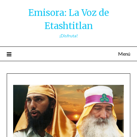
Saltar
Emisora: La Voz de
al
contenido
Etashtitlan
¡Disfruta!
Menú