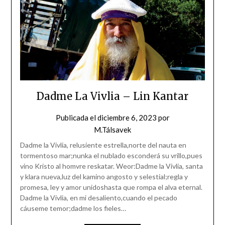
Dadme La Vivlia – Lin Kantar
Publicada el
diciembre 6, 2023
por
M.Tálsavek
Dadme la Vivlia, relusiente estrella,norte del nauta en
tormentoso mar;nunka el nublado esconderá su vrillo,pues
vino Kristo al homvre reskatar. Weor:Dadme la Vivlia, santa
y klara nueva,luz del kamino angosto y selestial;regla y
promesa, ley y amor unidoshasta que rompa el alva eternal.
Dadme la Vivlia, en mi desaliento,cuando el pecado
cáuseme temor;dadme los fieles…