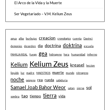
El Arco de la Vida y la Muerte
Ser Vegetariado – V.M. Kelium Zeus
creacion
agua
alba
burbujas
cronologico
cuenta
Davinci
doktrina
doctrina
dia
demonios
desorden
escuela
gea
FAMILIA REAL
fuego
hidrogeno
hora
humanidad
infierno
Kelium Zeus
Kelium
kreasel
leccion
muerte
liquido
luz
madre
MAESTROS
mundo
nitrogeno
noche
rea
rueda
oxigeno
sabiduria
Samael Joab Bahor Weor
sol
satan
sierva
tierra
tao
tiempo
vida
sombra