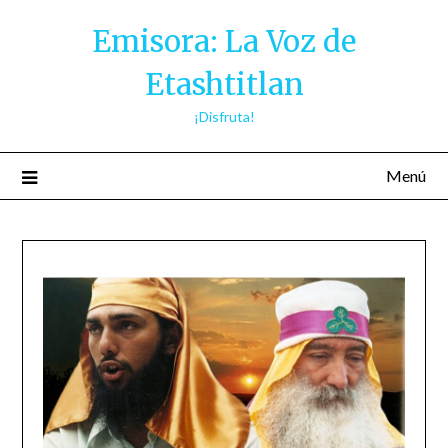
Saltar
Emisora: La Voz de
al
contenido
Etashtitlan
¡Disfruta!
Menú